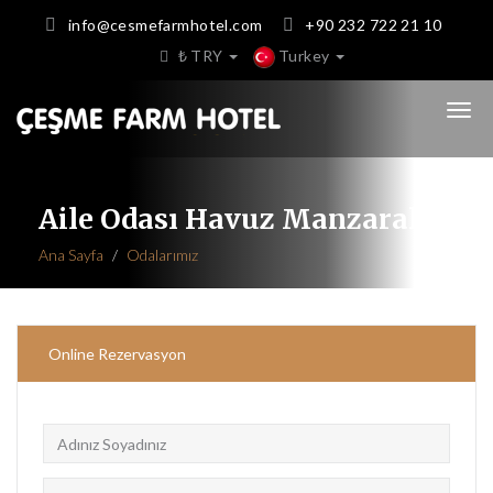
info@cesmefarmhotel.com
+90 232 722 21 10
₺ TRY
Turkey
Aile Odası Havuz Manzaralı
Ana Sayfa
Odalarımız
Online Rezervasyon