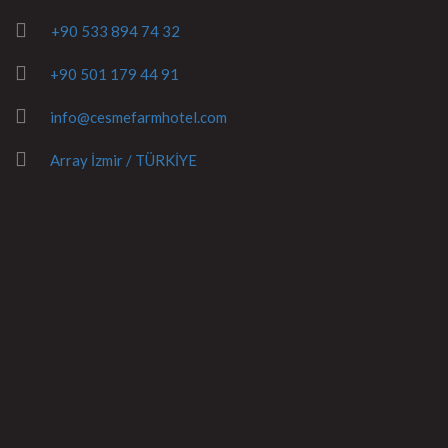
+90 533 894 74 32
+90 501 179 44 91
info@cesmefarmhotel.com
Array İzmir / TÜRKİYE